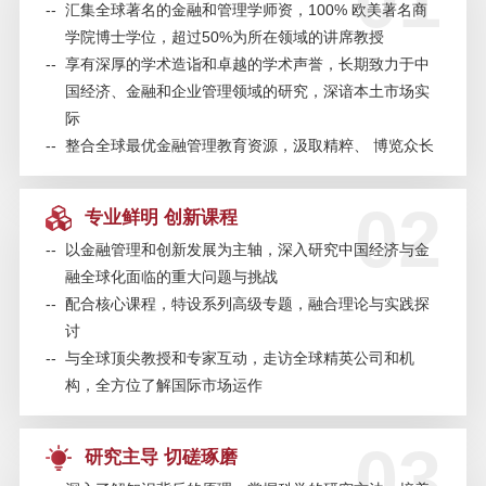
01
--
汇集全球著名的金融和管理学师资，100% 欧美著名商
学院博士学位，超过50%为所在领域的讲席教授
--
享有深厚的学术造诣和卓越的学术声誉，长期致力于中
SAIF金融论坛·南京站 | 新时代金融
国经济、金融和企业管理领域的研究，深谙本土市场实
科技转型：赋能与创新——10月29
际
日
--
整合全球最优金融管理教育资源，汲取精粹、 博览众长
SAIF金融E沙龙 | 企业宗旨为何能
02
够发挥战略性的重大影响？——
专业鲜明 创新课程
《互惠资本主义》作者分享会
--
以金融管理和创新发展为主轴，深入研究中国经济与金
融全球化面临的重大问题与挑战
SAIF EMBA/EE 公开课 | 百年大变
--
配合核心课程，特设系列高级专题，融合理论与实践探
局下的中国应对和战略抉择
讨
--
与全球顶尖教授和专家互动，走访全球精英公司和机
SAIF金融EMBA/EE招生说明会—8
构，全方位了解国际市场运作
月24日/上海
03
研究主导 切磋琢磨
SAIF金融论坛·深圳站 | AI时代的金
融科技与数字货币——8月8日