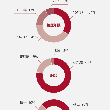
月21日
2017 SAIF金融EMBA/EE/DBA 五
月课程宣讲会—5月10日/上海
SAIF金融E沙龙：中资企业境外债
券投融资高峰论坛/5.10 上海
SAIF金融EMBA/EE/DBA公开课
“波动与前行-2017年全球经济金融
及中国资本市场动向展望”
2017 SAIF金融EMBA/EE/DBA 四
月课程宣讲会
SAIF金融E沙龙-家族办公室的“大时
代”