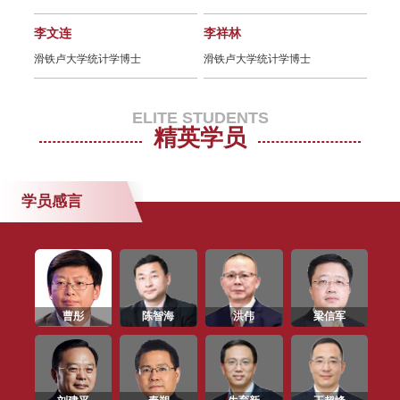
SAIF EMBA/EE/DBA 招生说明会
（上海/6月27日）
李文连
李祥林
朱宁
滑铁卢大学统计学博士
滑铁卢大学统计学博士
耶鲁
SAIF EMBA/EE/DBA 2019年招生
说明会（上海/5月15日）
ELITE STUDENTS
精英学员
金融E沙龙 | 区块链的应用创新与产
业发展：未来与革命（5月8日/上
海）
学员感言
SAIF EMBA/EE/DBA 2019年招生
说明会（上海/4月20日）
SAIF 金融E沙龙 | 阿里巴巴复杂科
曹彤
陈智海
洪伟
梁信军
学研究中心主任讲述信息经济（2月
28日/上海）
SAIF金融E沙龙 | 价值投资-穿越时