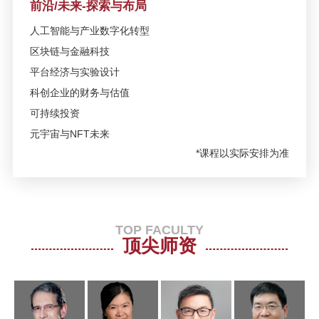
日/上海
前沿/未来-探索与布局
人工智能与产业数字化转型
10月10日 | SAIF金融EMBA/高层管
区块链与金融科技
理教育EE 2018重点课程招生说明
平台经济与实验设计
会
科创企业的财务与估值
可持续投资
SAIF金融E沙龙-国际贸易新格局与
全球投资新机遇—9月15日/北京
元宇宙与NFT未来
*课程以实际安排为准
9月9日 | SAIF金融EMBA/EE/DBA
招生说明会暨备战2019EMBA管理
类联考指导讲座
TOP FACULTY
顶尖师资
9月4日 | SAIF金融EMBA/EE/DBA
招生说明会暨备战EMBA联考指导
讲座
活动报名 | 知识创造力量，李若谷