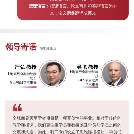
授课语言：
授课语言、论文写作和答辩语言为中
后疫情时代金融科技发展与助力实
文，论文摘要翻译成英文
体经济复苏 | “高金E讲堂”第八期
疫后复苏：消费扩容与数字化升级 |
“高金E讲堂”第七期
领导寄语
WISHES
当前局势下的ESG与影响力投资 |
严弘 教授
吴飞 教授
“高金E讲堂”第六期
上海高级金融学院教
上海高级金融学院副
授
院长
GES项目联席
GES项目学术主任
学术主任
后疫情时代家庭财富管理的思考 |
“高金E讲堂”第五期
疫情冲击下的全球宏观形势 | “高金
全球商界领军学者项目是一项开创性的事业。相对于传统的
E讲堂”第四期
教学和授课，我们更注重学员和教授以及学员与学员之间的
交流和沟通，为此，我们专门设立了思维碰撞模块，学员们