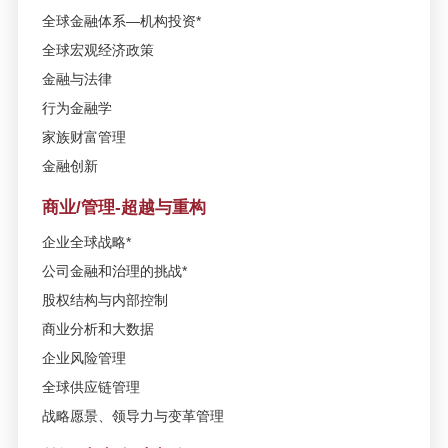
全球金融体系—机构投资*
全球宏观经济政策
SAIF金融E沙龙-中国企业全球化与
产业并购新趋势：跨国并购趋势加
金融与法律
实务—3月22日/上海
行为金融学
家族财富管理
高金-沃顿高级金融管理课程发布会
金融创新
—3月9日/上海
商业/管理-超越与重构
SAIF高层管理教育公开课——世界
企业全球战略*
是结构化的-谈AI的投资逻辑—1月
公司金融和治理的挑战*
24日/上海
股权结构与内部控制
商业分析和大数据
活动报名 | 文化金融问道系列—走
进星空卫视—12月9日/上海
企业风险管理
全球供应链管理
SAIF金融E沙龙年度巨献-深化供给
战略愿景、领导力与变革管理
侧改革 赋能中国新经济——10月20