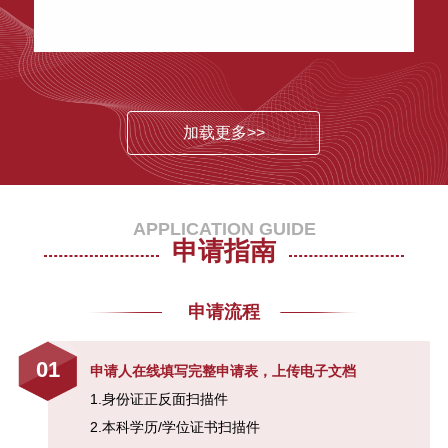
中国经济未来5-10年的增长战略 | 1
月12日
SAIF校友峰会:新金融时代的产业投
资与并购新机遇
加载更多>>
SAIF金融E沙龙|国家公共财富与中
国经济实践
APPLICATION GUIDE
贾康：解读供给侧结构性改革—7月
申请指南
4日/北京
申请流程
新金融的崛起：从互联网金融到共
享金融—5月5日/北京
01
申请人在线填写完整申请表，上传电子文档
SAIF金融E沙龙|长富汇银大讲堂
1.身份证正反面扫描件
《大资管背景下的并购趋势》
2.本科学历/学位证书扫描件