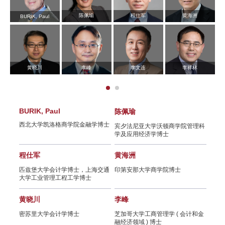
先生闭门分享会
陈佩瑜
程仕军
黄海洲
BURIK, Paul
SAIF学术支持秦朔朋友圈首场金融
沙龙—8月8日/上海
黄晓川
李峰
李文连
李祥林
SAIF金融E沙龙—光大证券全球首
席经济学家彭文生分享《渐行渐近
的金融周期》
BURIK, Paul
陈佩瑜
邵保
西北大学凯洛格商学院金融学博士
SAIF金融EMBA/EE/DBA招生说明
博士
宾夕法尼亚大学沃顿商学院管理科
美国
学及应用经济学博士
士
会暨备战2019 EMBA管理类联考指
导讲座
程仕军
黄海洲
王江
匹兹堡大学会计学博士，上海交通
印第安那大学商学院博士
宾夕
活动邀请 | SAIF文化创意产业领军
大学工业管理工程工学博士
商学
人才课程发布会暨文创产业与投资
论坛（6月23日/上海）
黄晓川
李峰
严弘
理经济
密苏里大学会计学博士
芝加哥大学工商管理学 ( 会计和金
加州
融经济领域 ) 博士
密歇