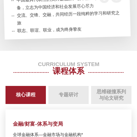
备，立志为中国经济和社会发展尽心尽力
SAIF金融论坛深圳站：全球宏观经
济展望与湾区引智创新发展
--
交流、交锋、交融，共同经历一段纯粹的学习和研究之
旅
--
联志、联谊、联业，成为终身挚友
2020 SAIF EMBA/高层管理教育
EE/全球商业领袖学者项目招生说明
会—5月30日/上海
【SAIF金融E沙龙】变局下的全球
CURRICULUM SYSTEM
治理新思维——简世勋《世界不是
课程体系
平的》新书分享会—5月17日/北京
思维碰撞系列
SAIF EMBA/EE/DBA公开课：宏观
核心课程
专题研讨
与论文研究
经济走势与新增长来源—4月28日/
北京
SAIF EMBA/EE/DBA公开课暨课程
金融/财富-体系与变局
说明会：新人种创造新物种——理
全球金融体系—金融市场与金融机构*
解趋势性投资的逻辑-4月24日/上海