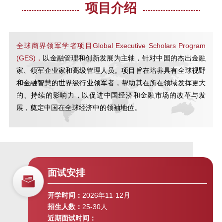
2020 上海金融论坛
项目介绍
全球商界领军学者项目Global Executive Scholars Program
SAIF金融E沙龙 |《智能经济》读书
(GES)，
以金融管理和创新发展为主轴，针对中国的杰出金融
分享会
家、领军企业家和高级管理人员。项目旨在培养具有全球视野
和金融智慧的世界级行业领军者，帮助其在所在领域发挥更大
SAIF金融E沙龙 | 双循环新格局下
的、持续的影响力，以促进中国经济和金融市场的改革与发
的中国经济发展趋势与投资方向
展，奠定中国在全球经济中的领袖地位。
投资者的朋友与敌人 | “高金E讲
堂”第十六期
面试安排
SAIF-ASU全球商业领袖学者项目
开学时间：
2026年11-12月
GES项目主任见面会
招生人数：
25-30人
近期面试时间：