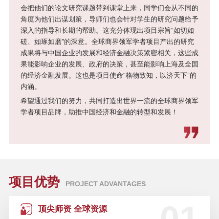
会把他们的论文研究课题带到课堂上来，同学们会从不同的
“后疫情时代”的资本市场：价值、风
角度为他们出谋划策，导师们也会针对学生的研究问题给予
险与未来 | “高金E讲堂”第二期（可
深入的指导和长期的帮助。这充分体现出项目宗旨“如切如
回看）
磋、如琢如磨”的深意。全球商界领军学者项目产出的研究
成果将与中国企业的发展和经济金融决策紧密相关，这些成
左手战疫，右手复产：中国经济与
果能影响企业的发展、政府的决策，甚至能影响上海及全国
企业如何从“失序”到“有序” | “高金E
的经济金融发展。这也是项目使命“格物致知，以济天下”的
讲堂”首场直播
内涵。
希望通过我们的努力，共同打造出世界一流的全球商界领军
SAIF金融E沙龙 | 开发性金融与经
学者项目品牌，助推中国经济和金融的转型和发展！
济增长——12月14日/上海
人才驱动力 启航新征程 | 2019 金融
领袖人才发展战略峰会—10月31日/
上海
项目优势
PROJECT ADVANTAGES
SAIF开放课堂 | 中国对冲基金领军
顶尖师资 全球资源
人才课程-11月2日/上海