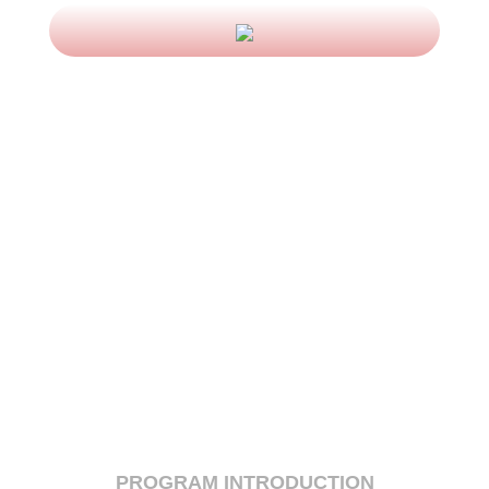
博识明志，笃行有成 | 全球商界领
军学者GES项目高峰论坛暨2026届
毕业论坛
高金E讲堂-不确定环境下的企业生
存与战略变革
高金E讲堂-地缘冲突下的全球资本
市场动向
高金E讲堂-ESG投资的前景与机遇
SAIF-ASU全球商业领袖学者
（GES）项目主任见面会
PROGRAM INTRODUCTION