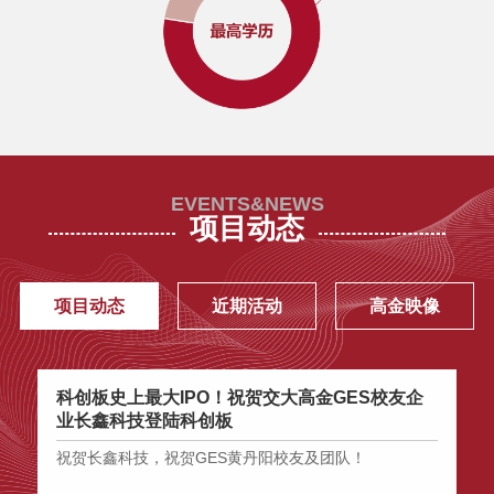
SAIF金融E沙龙|“全球化视野下的经
济前景与新一年资产配置展望”
公开课邀请：2017年宏观经济及资
本市场展望 | 3月9日/上海
EVENTS&NEWS
2017春季SAIF金融EMBA/EE/DBA
项目动态
招生宣讲会
商业文明中的自由与约束：秦朔新
项目动态
近期活动
高金映像
书《文明寻思录》分享会-|2.28 上
海
科创板史上最大IPO！祝贺交大高金GES校友企
从
2017中国经济图谱解读：从反危机
业长鑫科技登陆科创板
班
到新常态
祝贺长鑫科技，祝贺GES黄丹阳校友及团队！
为
专