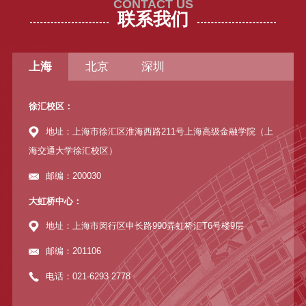
CONTACT US
联系我们
上海
北京
深圳
徐汇校区：
地址：上海市徐汇区淮海西路211号上海高级金融学院（上
海交通大学徐汇校区）
邮编：200030
大虹桥中心：
地址：上海市闵行区申长路990弄虹桥汇T6号楼9层
邮编：201106
电话：021-6293 2778