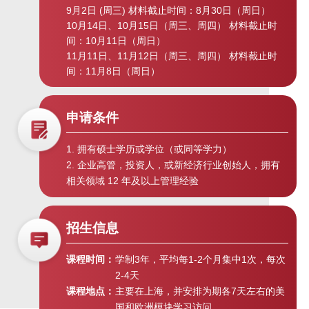
9月2日 (周三) 材料截止时间：8月30日（周日）
大资管时代与财富管理新常态 | “高
10月14日、10月15日（周三、周四） 材料截止时
金E讲堂”第十五期
间：10月11日（周日）
11月11日、11月12日（周三、周四） 材料截止时
间：11月8日（周日）
多层次资本市场建设与科技创新暨
SAIF金融EMBA全新升级云发布会 |
“高金E讲堂”
申请条件
创业板注册制启动与中国资本市场
1. 拥有硕士学历或学位（或同等学力）
改革 |“高金E讲堂”第十一期
2. 企业高管，投资人，或新经济行业创始人，拥有
相关领域 12 年及以上管理经验
全球“战疫”下国际局势的发展与走向
| “高金E讲堂”第十期
招生信息
课程时间：
学制3年，平均每1-2个月集中1次，每次
全球经济震荡下行与中国经济应对
2-4天
之策 | “高金E讲堂”第九期
课程地点：
主要在上海，并安排为期各7天左右的美
国和欧洲模块学习访问