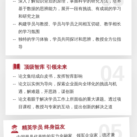
--
深入了解知识背后的原理，掌握科学的研究方法，培养
基于数据的思辨能力，展开一段有挑战、有成就的学习
和研究之旅
SAIF金融E沙龙 | 《美国陷阱》作
--
构建学员与教授、学员与学员之间相互切磋、教学相长
者分享会——7月25日/北京
的学习氛围
--
独特的学习体验，学员共同探讨和思辨，教授全方位指
SAIF金融EMBA/EE招生及EMBA联
导
考说明会—7月18日/上海
04
SAIF金融E沙龙 | 世界最年轻风险
顶级智库 引领未来
投资家分享成功秘笈—7月9日/上海
--
论文集结成白皮书，发挥智库影响
--
论文以实例为导向，探索企业面向全球化的挑战与机
SAIF金融E沙龙 | 陈志武：经济转
遇，解难题，开思路，谋创新
型中的金融价值与发展——6.29/北
--
论文着眼于解决学员工作上所面临的重大课题。透过项
京
目课程，教授与专家的互动，提出创新的解决之道
SAIF金融E沙龙 | 中国私募股权LP
05
精英学员 终身益友
的生存与发展—7月5日/上海
--
中国最具代表性的实力金融家、领军企业家，德才兼