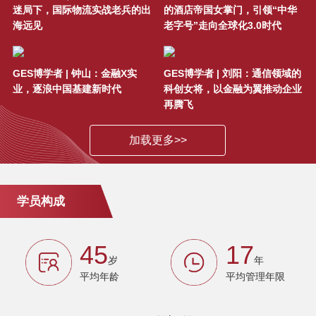
月课程宣讲会
迷局下，国际物流实战老兵的出
的酒店帝国女掌门，引领“中华
海远见
老字号”走向全球化3.0时代
公开课邀请 | 听AIG全球首席经济学
家解读2017海外资产配置新趋势—
7月28日/上海
GES博学者 | 钟山：金融X实
GES博学者 | 刘阳：通信领域的
业，逐浪中国基建新时代
科创女将，以金融为翼推动企业
再腾飞
SAIF金融E沙龙暨第63期陆家嘴读
书会 科技金融：驱动国家创新的力
加载更多>>
量
SAIF金融E沙龙：2017年公益金融
研讨会-5月24日/上海
学员构成
SAIF金融E沙龙-全球资产配置时代
45
17
下的中国资管行业未来之路 - 深圳
岁
年
平均年龄
平均管理年限
抢票 | 2017 SAIF金融
EMBA/EE/DBA南京课程宣讲会—5