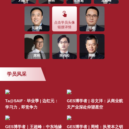
刘建平
秦朔
生育新
王超峰
间的河流与伟大企业共成长（1月
13日/上海）
点击学员头像
SAIF金融E沙龙 | 中国商业文明中
链接详情
汪建国
王欢
的“深圳现象”-11月16日/深圳
SAIF金融E沙龙 |“用数据揭示趋
势，用逻辑寻找机会”—10月16日/
席刚
朱伟松
周晔
上海
学员风采
SAIF深圳金融峰会 —“产融引领发
展，创新驱动未来”(9月16日/深圳)
SAIF金融E沙龙 | 智取灰犀牛：社
Ta@SAIF · 毕业季 | 边红元：
GES博学者 | 谷文洋：从商业航
会价值驱动的资本市场风控之道！
学习力，即竞争力
天产业深处仰望星空
活动邀请 | SAIF EMBA/EE/DBA 7
GES博学者｜王超峰：中东地缘
GES博学者 | 周维：执资本之钥