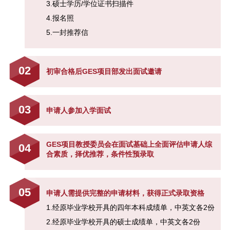
3.硕士学历/学位证书扫描件
颠覆OR创新？ 9月10日【SAIF金
4.报名照
融E沙龙】解读金融服务的数字化
5.一封推荐信
趋势报名启动
“SAIF金融E沙龙——新资本格局下
02
初审合格后GES项目部发出面试邀请
的市值管理与创新”报名启动
2015 SAIF金融E沙龙“新经济转型
03
申请人参加入学面试
期的投资策略与财富管理展望”报名
启动-5月14日/上海
GES项目教授委员会在面试基础上全面评估申请人综
04
合素质，择优推荐，条件性预录取
05
申请人需提供完整的申请材料，获得正式录取资格
1.经原毕业学校开具的四年本科成绩单，中英文各2份
2.经原毕业学校开具的硕士成绩单，中英文各2份