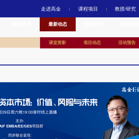
走进高金
课程项目
教授/研究
课程体系
最新动态
主要师资
校友精英
课堂剪影
项目动态
活动预告