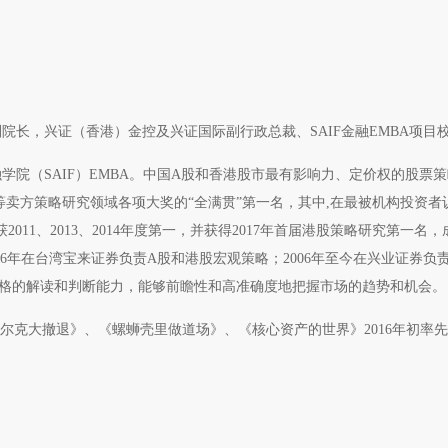
长，兴证（香港）金控及兴证国际副行政总裁、SAIF金融EMBA项目
院（SAIF）EMBA。中国A股和香港股市最有影响力、定价权的股票
等卖方策略研究领域各项大奖的“全满贯”第一名，其中,在最被机构投资者
11、2013、2014年度第一，并获得2017年首届港股策略研究第一名，
006年在台湾宝来证券负责A股和港股宏观策略；2006年至今在兴业证券负
一格的解读和判断能力，能够前瞻性和高准确度地把握市场的趋势和机会。
尔克大撤退》、《螺蛳壳里做道场》、《核心资产的世界》2016年初率先