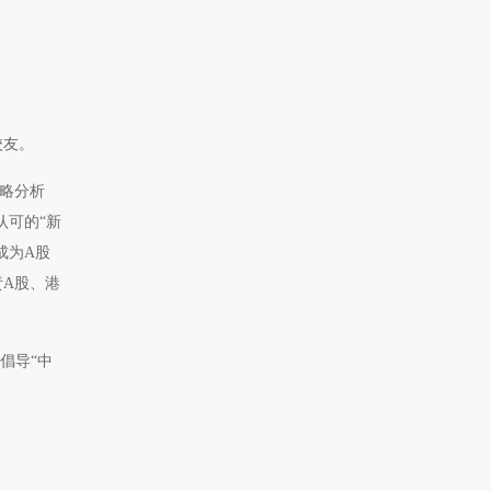
校友。
策略分析
认可的“新
成为A股
责A股、港
倡导“中