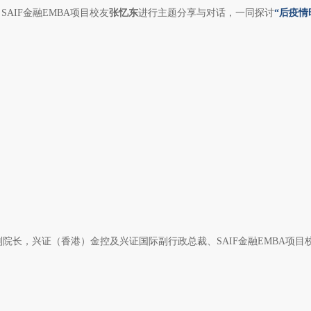
AIF金融EMBA项目校友
张忆东
进行主题分享与对话，一同探讨
“后疫情
长，兴证（香港）金控及兴证国际副行政总裁、SAIF金融EMBA项目