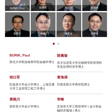
活动报名 | 知识创造力量，李若谷
先生闭门分享会
陈佩瑜
程仕军
黄海洲
BURIK, Paul
SAIF学术支持秦朔朋友圈首场金融
沙龙—8月8日/上海
黄晓川
李峰
李文连
李祥林
SAIF金融E沙龙—光大证券全球首
席经济学家彭文生分享《渐行渐近
的金融周期》
BURIK, Paul
陈佩瑜
邵保
西北大学凯洛格商学院金融学博士
博士
宾夕法尼亚大学沃顿商学院管理科
美国
SAIF金融EMBA/EE/DBA招生说明
学及应用经济学博士
士
会暨备战2019 EMBA管理类联考指
导讲座
程仕军
黄海洲
王江
匹兹堡大学会计学博士，上海交通
印第安那大学商学院博士
宾夕
大学工业管理工程工学博士
商学
活动邀请 | SAIF文化创意产业领军
人才课程发布会暨文创产业与投资
黄晓川
李峰
严弘
论坛（6月23日/上海）
理经济
密苏里大学会计学博士
芝加哥大学工商管理学 ( 会计和金
加州
融经济领域 ) 博士
密歇