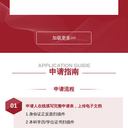
中国经济未来5-10年的增长战略 | 1
月12日
SAIF校友峰会:新金融时代的产业投
资与并购新机遇
加载更多>>
SAIF金融E沙龙|国家公共财富与中
国经济实践
APPLICATION GUIDE
申请指南
贾康：解读供给侧结构性改革—7月
4日/北京
申请流程
新金融的崛起：从互联网金融到共
享金融—5月5日/北京
01
申请人在线填写完整申请表，上传电子文档
1.身份证正反面扫描件
SAIF金融E沙龙|长富汇银大讲堂
2.本科学历/学位证书扫描件
《大资管背景下的并购趋势》