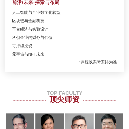
前沿/未来-探索与布局
日/上海
人工智能与产业数字化转型
区块链与金融科技
10月10日 | SAIF金融EMBA/高层管
理教育EE 2018重点课程招生说明
平台经济与实验设计
会
科创企业的财务与估值
可持续投资
SAIF金融E沙龙-国际贸易新格局与
元宇宙与NFT未来
全球投资新机遇—9月15日/北京
*课程以实际安排为准
9月9日 | SAIF金融EMBA/EE/DBA
招生说明会暨备战2019EMBA管理
类联考指导讲座
TOP FACULTY
顶尖师资
9月4日 | SAIF金融EMBA/EE/DBA
招生说明会暨备战EMBA联考指导
讲座