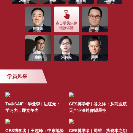
刘建平
秦朔
生育新
王超峰
SAIF金融E沙龙 | 价值投资-穿越时
间的河流与伟大企业共成长（1月
13日/上海）
点击学员头像
链接详情
汪建国
王欢
SAIF金融E沙龙 | 中国商业文明中
的“深圳现象”-11月16日/深圳
SAIF金融E沙龙 |“用数据揭示趋
席刚
朱伟松
周晔
势，用逻辑寻找机会”—10月16日/
上海
学员风采
SAIF深圳金融峰会 —“产融引领发
展，创新驱动未来”(9月16日/深圳)
Ta@SAIF · 毕业季 | 边红元：
GES博学者 | 谷文洋：从商业航
SAIF金融E沙龙 | 智取灰犀牛：社
学习力，即竞争力
天产业深处仰望星空
会价值驱动的资本市场风控之道！
活动邀请 | SAIF EMBA/EE/DBA 7
GES博学者｜王超峰：中东地缘
GES博学者 | 周维：执资本之钥