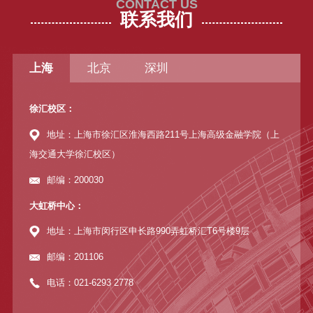
CONTACT US
联系我们
上海
北京
深圳
徐汇校区：
地址：上海市徐汇区淮海西路211号上海高级金融学院（上
海交通大学徐汇校区）
邮编：200030
大虹桥中心：
地址：上海市闵行区申长路990弄虹桥汇T6号楼9层
邮编：201106
电话：021-6293 2778