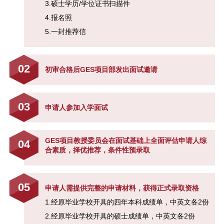
3.硕士学历/学位证书扫描件
4.报名照
颠覆OR创新？ 9月10日【SAIF金
融E沙龙】解读金融服务的数字化
5.一封推荐信
趋势报名启动
02
“SAIF金融E沙龙——新资本格局下
初审合格后GES项目部发出面试邀请
的市值管理与创新”报名启动
03
申请人参加入学面试
2015 SAIF金融E沙龙“新经济转型
期的投资策略与财富管理展望”报名
启动-5月14日/上海
GES项目教授委员会在面试基础上全面评估申请人综
04
合素质，择优推荐，条件性预录取
05
申请人需提供完整的申请材料，获得正式录取资格
1.经原毕业学校开具的四年本科成绩单，中英文各2份
2.经原毕业学校开具的硕士成绩单，中英文各2份