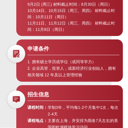
9月2日 (周三) 材料截止时间：8月30日（周日）
大资管时代与财富管理新常态 | “高
10月14日、10月15日（周三、周四） 材料截止时
金E讲堂”第十五期
间：10月11日（周日）
11月11日、11月12日（周三、周四） 材料截止时
间：11月8日（周日）
多层次资本市场建设与科技创新暨
SAIF金融EMBA全新升级云发布会 |
“高金E讲堂”
申请条件
1. 拥有硕士学历或学位（或同等学力）
创业板注册制启动与中国资本市场
2. 企业高管，投资人，或新经济行业创始人，拥有
改革 |“高金E讲堂”第十一期
相关领域 12 年及以上管理经验
全球“战疫”下国际局势的发展与走向
招生信息
| “高金E讲堂”第十期
课程时间：
学制3年，平均每1-2个月集中1次，每次
2-4天
全球经济震荡下行与中国经济应对
课程地点：
主要在上海，并安排为期各7天左右的美
之策 | “高金E讲堂”第九期
国和欧洲模块学习访问