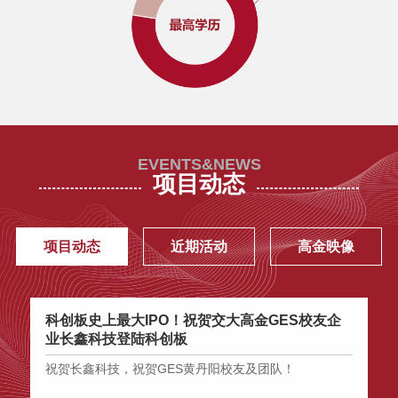
SAIF金融E沙龙|“全球化视野下的经
济前景与新一年资产配置展望”
公开课邀请：2017年宏观经济及资
本市场展望 | 3月9日/上海
EVENTS&NEWS
项目动态
2017春季SAIF金融EMBA/EE/DBA
招生宣讲会
项目动态
近期活动
高金映像
商业文明中的自由与约束：秦朔新
书《文明寻思录》分享会-|2.28 上
海
科创板史上最大IPO！祝贺交大高金GES校友企
从
业长鑫科技登陆科创板
班
2017中国经济图谱解读：从反危机
到新常态
祝贺长鑫科技，祝贺GES黄丹阳校友及团队！
为
专