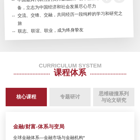
备，立志为中国经济和社会发展尽心尽力
SAIF金融论坛深圳站：全球宏观经
--
交流、交锋、交融，共同经历一段纯粹的学习和研究之
济展望与湾区引智创新发展
旅
--
联志、联谊、联业，成为终身挚友
2020 SAIF EMBA/高层管理教育
EE/全球商业领袖学者项目招生说明
会—5月30日/上海
CURRICULUM SYSTEM
【SAIF金融E沙龙】变局下的全球
课程体系
治理新思维——简世勋《世界不是
平的》新书分享会—5月17日/北京
思维碰撞系列
核心课程
专题研讨
SAIF EMBA/EE/DBA公开课：宏观
与论文研究
经济走势与新增长来源—4月28日/
北京
金融/财富-体系与变局
SAIF EMBA/EE/DBA公开课暨课程
说明会：新人种创造新物种——理
全球金融体系—金融市场与金融机构*