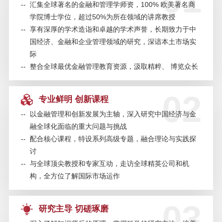
01
人才课程-11月2日/上海
--
汇集全球著名的金融和管理学师资，100% 欧美著名商
学院博士学位，超过50%为所在领域的讲席教授
--
享有深厚的学术造诣和卓越的学术声誉，长期致力于中
SAIF金融论坛·南京站 | 新时代金融
国经济、金融和企业管理领域的研究，深谙本土市场实
科技转型：赋能与创新——10月29
际
日
--
整合全球最优金融管理教育资源，汲取精粹、 博览众长
SAIF金融E沙龙 | 企业宗旨为何能
02
专业鲜明 创新课程
够发挥战略性的重大影响？——
《互惠资本主义》作者分享会
--
以金融管理和创新发展为主轴，深入研究中国经济与金
融全球化面临的重大问题与挑战
--
配合核心课程，特设系列高级专题，融合理论与实践探
SAIF EMBA/EE 公开课 | 百年大变
局下的中国应对和战略抉择
讨
--
与全球顶尖教授和专家互动，走访全球精英公司和机
构，全方位了解国际市场运作
SAIF金融EMBA/EE招生说明会—8
月24日/上海
03
研究主导 切磋琢磨
SAIF金融论坛·深圳站 | AI时代的金