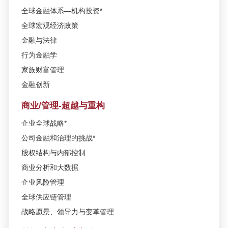
解趋势性投资的逻辑-4月24日/上海
全球金融体系—机构投资*
全球宏观经济政策
SAIF金融E沙龙-中国企业全球化与
金融与法律
产业并购新趋势：跨国并购趋势加
行为金融学
实务—3月22日/上海
家族财富管理
金融创新
高金-沃顿高级金融管理课程发布会
—3月9日/上海
商业/管理-超越与重构
企业全球战略*
SAIF高层管理教育公开课——世界
是结构化的-谈AI的投资逻辑—1月
公司金融和治理的挑战*
24日/上海
股权结构与内部控制
商业分析和大数据
活动报名 | 文化金融问道系列—走
企业风险管理
进星空卫视—12月9日/上海
全球供应链管理
战略愿景、领导力与变革管理
SAIF金融E沙龙年度巨献-深化供给
侧改革 赋能中国新经济——10月20