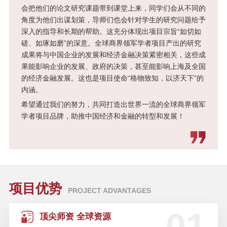
会把他们的论文研究课题带到课堂上来，同学们会从不同的
角度为他们出谋划策，导师们也会针对学生的研究问题给予
“后疫情时代”的资本市场：价值、风
险与未来 | “高金E讲堂”第二期（可
深入的指导和长期的帮助。这充分体现出项目宗旨“如切如
回看）
磋、如琢如磨”的深意。全球商界领军学者项目产出的研究
成果将与中国企业的发展和经济金融决策紧密相关，这些成
果能影响企业的发展、政府的决策，甚至能影响上海及全国
左手战疫，右手复产：中国经济与
的经济金融发展。这也是项目使命“格物致知，以济天下”的
企业如何从“失序”到“有序” | “高金E
内涵。
讲堂”首场直播
希望通过我们的努力，共同打造出世界一流的全球商界领军
学者项目品牌，助推中国经济和金融的转型和发展！
SAIF金融E沙龙 | 开发性金融与经
济增长——12月14日/上海
人才驱动力 启航新征程 | 2019 金融
领袖人才发展战略峰会—10月31日/
项目优势
PROJECT ADVANTAGES
上海
顶尖师资 全球资源
SAIF开放课堂 | 中国对冲基金领军