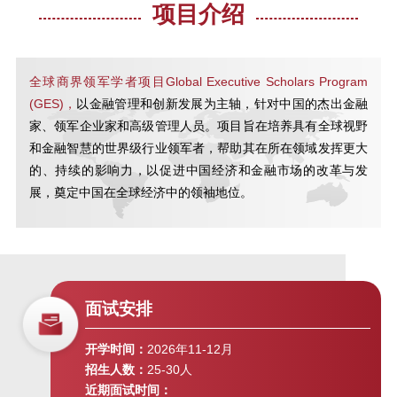
项目介绍
2020 上海金融论坛
全球商界领军学者项目Global Executive Scholars Program
SAIF金融E沙龙 |《智能经济》读书
(GES)，
以金融管理和创新发展为主轴，针对中国的杰出金融
分享会
家、领军企业家和高级管理人员。项目旨在培养具有全球视野
和金融智慧的世界级行业领军者，帮助其在所在领域发挥更大
的、持续的影响力，以促进中国经济和金融市场的改革与发
SAIF金融E沙龙 | 双循环新格局下
展，奠定中国在全球经济中的领袖地位。
的中国经济发展趋势与投资方向
投资者的朋友与敌人 | “高金E讲
堂”第十六期
面试安排
SAIF-ASU全球商业领袖学者项目
开学时间：
2026年11-12月
GES项目主任见面会
招生人数：
25-30人
近期面试时间：