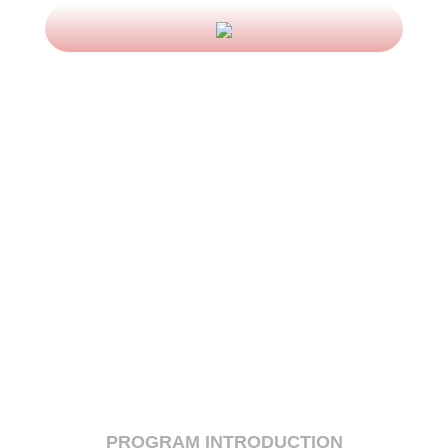
高金E讲堂-元宇宙的现状与发展
博识明志，笃行有成 | 全球商界领
军学者GES项目高峰论坛暨2026届
毕业论坛
高金E讲堂-不确定环境下的企业生
存与战略变革
高金E讲堂-地缘冲突下的全球资本
市场动向
高金E讲堂-ESG投资的前景与机遇
SAIF-ASU全球商业领袖学者
（GES）项目主任见面会
PROGRAM INTRODUCTION