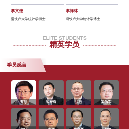
SAIF EMBA/EE/DBA 招生说明会
（上海/6月27日）
李文连
李祥林
朱宁
滑铁卢大学统计学博士
滑铁卢大学统计学博士
耶鲁
SAIF EMBA/EE/DBA 2019年招生
说明会（上海/5月15日）
ELITE STUDENTS
精英学员
金融E沙龙 | 区块链的应用创新与产
业发展：未来与革命（5月8日/上
海）
学员感言
SAIF EMBA/EE/DBA 2019年招生
说明会（上海/4月20日）
SAIF 金融E沙龙 | 阿里巴巴复杂科
曹彤
陈智海
洪伟
梁信军
学研究中心主任讲述信息经济（2月
28日/上海）