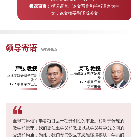
授课语言：
授课语言、论文写作和答辩语言为中
文，论文摘要翻译成英文
后疫情时代金融科技发展与助力实
体经济复苏 | “高金E讲堂”第八期
疫后复苏：消费扩容与数字化升级 |
“高金E讲堂”第七期
领导寄语
WISHES
当前局势下的ESG与影响力投资 |
严弘 教授
吴飞 教授
上海高级金融学院教
“高金E讲堂”第六期
上海高级金融学院副
授
院长
GES项目联席
GES项目学术主任
学术主任
后疫情时代家庭财富管理的思考 |
“高金E讲堂”第五期
疫情冲击下的全球宏观形势 | “高金
全球商界领军学者项目是一项开创性的事业。相对于传统的
E讲堂”第四期
教学和授课，我们更注重学员和教授以及学员与学员之间的
交流和沟通，为此，我们专门设立了思维碰撞模块，学员们