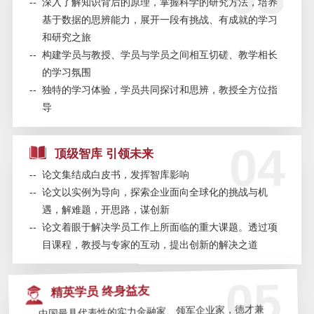
--
深入了解知识背后的原理，掌握科学的研究方法，培养
融科技与数字货币——8月8日
基于数据的思辨能力，展开一段有挑战、有成就的学习
和研究之旅
SAIF金融E沙龙 | 《美国陷阱》作
--
构建学员与教授、学员与学员之间相互切磋、教学相长
者分享会——7月25日/北京
的学习氛围
--
独特的学习体验，学员共同探讨和思辨，教授全方位指
SAIF金融EMBA/EE招生及EMBA联
导
考说明会—7月18日/上海
04
顶级智库 引领未来
SAIF金融E沙龙 | 世界最年轻风险
投资家分享成功秘笈—7月9日/上海
--
论文集结成白皮书，发挥智库影响
--
论文以实例为导向，探索企业面向全球化的挑战与机
遇，解难题，开思路，谋创新
SAIF金融E沙龙 | 陈志武：经济转
--
论文着眼于解决学员工作上所面临的重大课题。透过项
型中的金融价值与发展——6.29/北
京
目课程，教授与专家的互动，提出创新的解决之道
05
SAIF金融E沙龙 | 中国私募股权LP
精英学员 终身益友
的生存与发展—7月5日/上海
--
中国最具代表性的实力金融家、领军企业家，德才兼