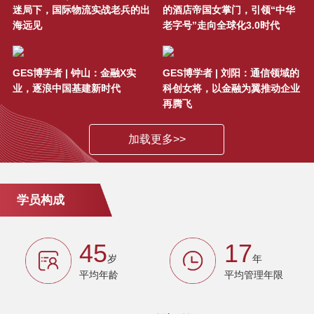
月课程宣讲会
迷局下，国际物流实战老兵的出
的酒店帝国女掌门，引领“中华
海远见
老字号”走向全球化3.0时代
公开课邀请 | 听AIG全球首席经济学
家解读2017海外资产配置新趋势—
GES博学者 | 钟山：金融X实
GES博学者 | 刘阳：通信领域的
7月28日/上海
业，逐浪中国基建新时代
科创女将，以金融为翼推动企业
再腾飞
SAIF金融E沙龙暨第63期陆家嘴读
书会 科技金融：驱动国家创新的力
加载更多>>
量
SAIF金融E沙龙：2017年公益金融
学员构成
研讨会-5月24日/上海
SAIF金融E沙龙-全球资产配置时代
45
17
岁
年
下的中国资管行业未来之路 - 深圳
平均年龄
平均管理年限
抢票 | 2017 SAIF金融