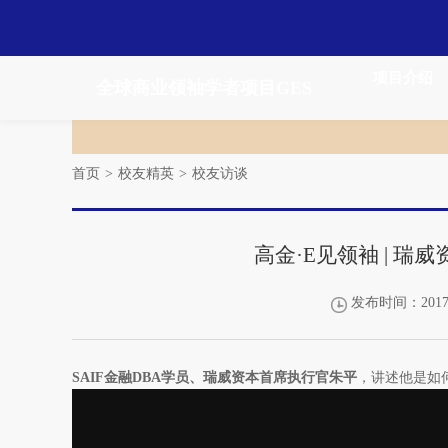
项目介绍
全球商业领袖学者项目GES
首页
>
校友精英
>
校友访谈
高金·E见领袖 | 
发布时间：2017-
SAIF金融DBA学员、瑞威资本首席执行官朱平
，讲述他是如