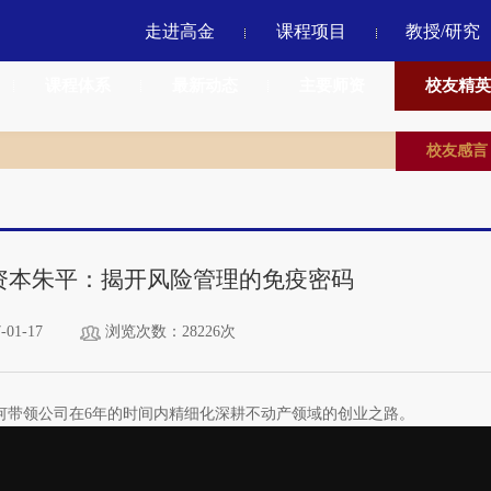
走进高金
课程项目
教授/研究
课程体系
最新动态
主要师资
校友精英
校友感言
瑞威资本朱平：揭开风险管理的免疫密码
01-17
浏览次数：28226次
何带领公司在6年的时间内精细化深耕不动产领域的创业之路。