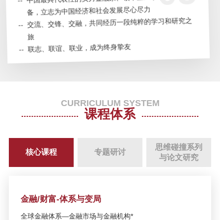
备，立志为中国经济和社会发展尽心尽力
SAIF金融论坛深圳站：全球宏观经
--
交流、交锋、交融，共同经历一段纯粹的学习和研究之
济展望与湾区引智创新发展
旅
--
联志、联谊、联业，成为终身挚友
2020 SAIF EMBA/高层管理教育
EE/全球商业领袖学者项目招生说明
会—5月30日/上海
CURRICULUM SYSTEM
【SAIF金融E沙龙】变局下的全球
课程体系
治理新思维——简世勋《世界不是
平的》新书分享会—5月17日/北京
思维碰撞系列
核心课程
专题研讨
SAIF EMBA/EE/DBA公开课：宏观
与论文研究
经济走势与新增长来源—4月28日/
北京
金融/财富-体系与变局
SAIF EMBA/EE/DBA公开课暨课程
说明会：新人种创造新物种——理
全球金融体系—金融市场与金融机构*