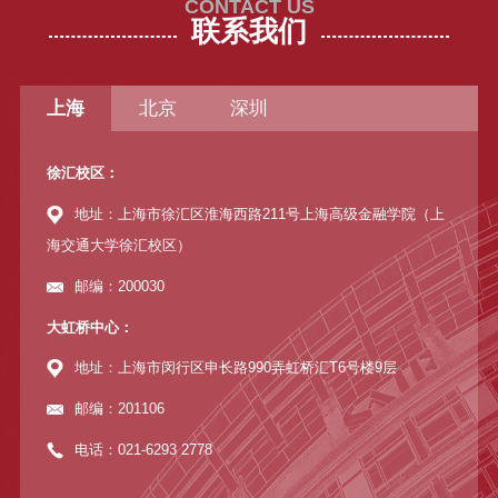
CONTACT US
联系我们
上海
北京
深圳
徐汇校区：
地址：上海市徐汇区淮海西路211号上海高级金融学院（上
海交通大学徐汇校区）
邮编：200030
大虹桥中心：
地址：上海市闵行区申长路990弄虹桥汇T6号楼9层
邮编：201106
电话：021-6293 2778