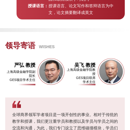
授课语言：
授课语言、论文写作和答辩语言为中
文，论文摘要翻译成英文
后疫情时代金融科技发展与助力实
体经济复苏 | “高金E讲堂”第八期
疫后复苏：消费扩容与数字化升级 |
“高金E讲堂”第七期
领导寄语
WISHES
当前局势下的ESG与影响力投资 |
严弘 教授
吴飞 教授
上海高级金融学院教
“高金E讲堂”第六期
上海高级金融学院副
授
院长
GES项目联席
GES项目学术主任
学术主任
后疫情时代家庭财富管理的思考 |
“高金E讲堂”第五期
疫情冲击下的全球宏观形势 | “高金
全球商界领军学者项目是一项开创性的事业。相对于传统的
E讲堂”第四期
教学和授课，我们更注重学员和教授以及学员与学员之间的
交流和沟通，为此，我们专门设立了思维碰撞模块，学员们