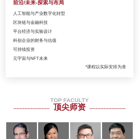
前沿/未来-探索与布局
日/上海
人工智能与产业数字化转型
区块链与金融科技
10月10日 | SAIF金融EMBA/高层管
理教育EE 2018重点课程招生说明
平台经济与实验设计
会
科创企业的财务与估值
可持续投资
SAIF金融E沙龙-国际贸易新格局与
元宇宙与NFT未来
全球投资新机遇—9月15日/北京
*课程以实际安排为准
9月9日 | SAIF金融EMBA/EE/DBA
招生说明会暨备战2019EMBA管理
类联考指导讲座
TOP FACULTY
顶尖师资
9月4日 | SAIF金融EMBA/EE/DBA
招生说明会暨备战EMBA联考指导
讲座