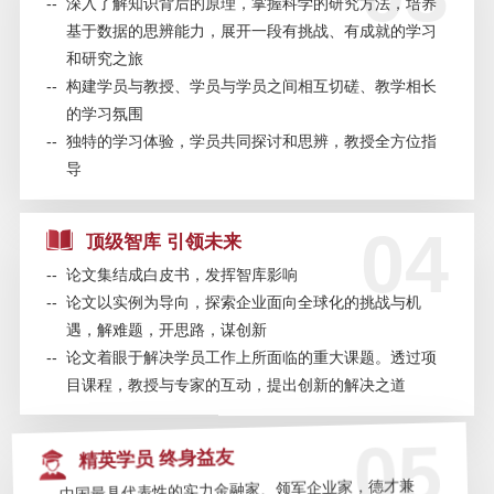
--
深入了解知识背后的原理，掌握科学的研究方法，培养
融科技与数字货币——8月8日
基于数据的思辨能力，展开一段有挑战、有成就的学习
和研究之旅
SAIF金融E沙龙 | 《美国陷阱》作
--
构建学员与教授、学员与学员之间相互切磋、教学相长
者分享会——7月25日/北京
的学习氛围
--
独特的学习体验，学员共同探讨和思辨，教授全方位指
SAIF金融EMBA/EE招生及EMBA联
导
考说明会—7月18日/上海
04
顶级智库 引领未来
SAIF金融E沙龙 | 世界最年轻风险
投资家分享成功秘笈—7月9日/上海
--
论文集结成白皮书，发挥智库影响
--
论文以实例为导向，探索企业面向全球化的挑战与机
遇，解难题，开思路，谋创新
SAIF金融E沙龙 | 陈志武：经济转
--
论文着眼于解决学员工作上所面临的重大课题。透过项
型中的金融价值与发展——6.29/北
京
目课程，教授与专家的互动，提出创新的解决之道
05
SAIF金融E沙龙 | 中国私募股权LP
精英学员 终身益友
的生存与发展—7月5日/上海
--
中国最具代表性的实力金融家、领军企业家，德才兼