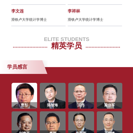
SAIF EMBA/EE/DBA 招生说明会
（上海/6月27日）
李文连
李祥林
朱宁
滑铁卢大学统计学博士
滑铁卢大学统计学博士
耶鲁
SAIF EMBA/EE/DBA 2019年招生
说明会（上海/5月15日）
ELITE STUDENTS
精英学员
金融E沙龙 | 区块链的应用创新与产
业发展：未来与革命（5月8日/上
海）
学员感言
SAIF EMBA/EE/DBA 2019年招生
说明会（上海/4月20日）
SAIF 金融E沙龙 | 阿里巴巴复杂科
曹彤
陈智海
洪伟
梁信军
学研究中心主任讲述信息经济（2月
28日/上海）