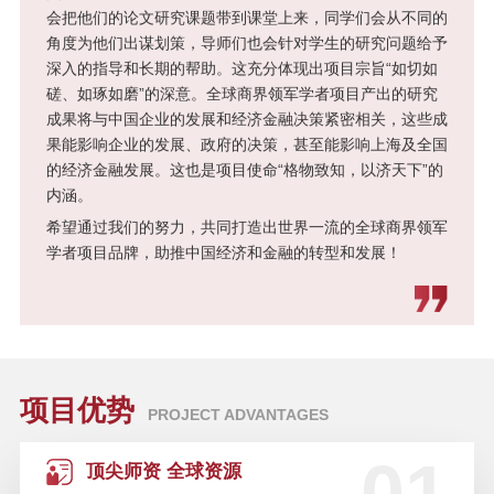
会把他们的论文研究课题带到课堂上来，同学们会从不同的
角度为他们出谋划策，导师们也会针对学生的研究问题给予
“后疫情时代”的资本市场：价值、风
险与未来 | “高金E讲堂”第二期（可
深入的指导和长期的帮助。这充分体现出项目宗旨“如切如
回看）
磋、如琢如磨”的深意。全球商界领军学者项目产出的研究
成果将与中国企业的发展和经济金融决策紧密相关，这些成
果能影响企业的发展、政府的决策，甚至能影响上海及全国
左手战疫，右手复产：中国经济与
的经济金融发展。这也是项目使命“格物致知，以济天下”的
企业如何从“失序”到“有序” | “高金E
内涵。
讲堂”首场直播
希望通过我们的努力，共同打造出世界一流的全球商界领军
学者项目品牌，助推中国经济和金融的转型和发展！
SAIF金融E沙龙 | 开发性金融与经
济增长——12月14日/上海
人才驱动力 启航新征程 | 2019 金融
领袖人才发展战略峰会—10月31日/
项目优势
PROJECT ADVANTAGES
上海
顶尖师资 全球资源
SAIF开放课堂 | 中国对冲基金领军