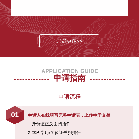
中国经济未来5-10年的增长战略 | 1
月12日
SAIF校友峰会:新金融时代的产业投
资与并购新机遇
加载更多>>
SAIF金融E沙龙|国家公共财富与中
国经济实践
APPLICATION GUIDE
申请指南
贾康：解读供给侧结构性改革—7月
4日/北京
申请流程
新金融的崛起：从互联网金融到共
享金融—5月5日/北京
01
申请人在线填写完整申请表，上传电子文档
1.身份证正反面扫描件
SAIF金融E沙龙|长富汇银大讲堂
2.本科学历/学位证书扫描件
《大资管背景下的并购趋势》