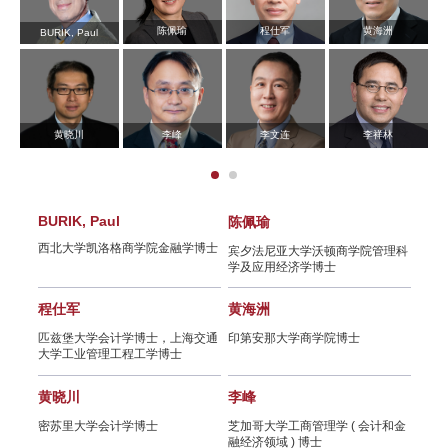
活动报名 | 知识创造力量，李若谷
先生闭门分享会
陈佩瑜
程仕军
黄海洲
BURIK, Paul
SAIF学术支持秦朔朋友圈首场金融
沙龙—8月8日/上海
黄晓川
李峰
李文连
李祥林
SAIF金融E沙龙—光大证券全球首
席经济学家彭文生分享《渐行渐近
的金融周期》
BURIK, Paul
陈佩瑜
邵保
西北大学凯洛格商学院金融学博士
博士
宾夕法尼亚大学沃顿商学院管理科
美国
SAIF金融EMBA/EE/DBA招生说明
学及应用经济学博士
士
会暨备战2019 EMBA管理类联考指
导讲座
程仕军
黄海洲
王江
匹兹堡大学会计学博士，上海交通
印第安那大学商学院博士
宾夕
大学工业管理工程工学博士
商学
活动邀请 | SAIF文化创意产业领军
人才课程发布会暨文创产业与投资
黄晓川
李峰
严弘
论坛（6月23日/上海）
理经济
密苏里大学会计学博士
芝加哥大学工商管理学 ( 会计和金
加州
融经济领域 ) 博士
密歇