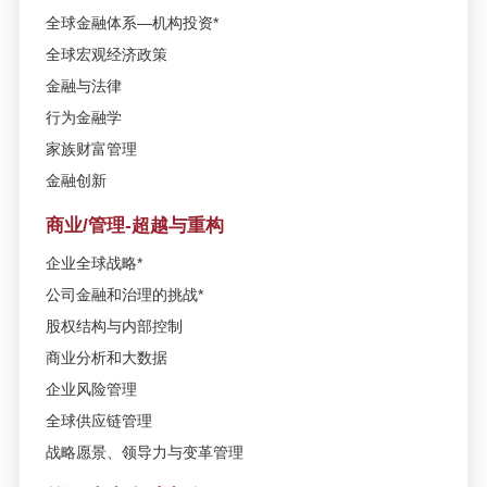
解趋势性投资的逻辑-4月24日/上海
全球金融体系—机构投资*
全球宏观经济政策
SAIF金融E沙龙-中国企业全球化与
金融与法律
产业并购新趋势：跨国并购趋势加
行为金融学
实务—3月22日/上海
家族财富管理
金融创新
高金-沃顿高级金融管理课程发布会
—3月9日/上海
商业/管理-超越与重构
企业全球战略*
SAIF高层管理教育公开课——世界
是结构化的-谈AI的投资逻辑—1月
公司金融和治理的挑战*
24日/上海
股权结构与内部控制
商业分析和大数据
活动报名 | 文化金融问道系列—走
企业风险管理
进星空卫视—12月9日/上海
全球供应链管理
战略愿景、领导力与变革管理
SAIF金融E沙龙年度巨献-深化供给
侧改革 赋能中国新经济——10月20