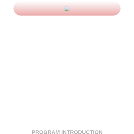
高金E讲堂-元宇宙的现状与发展
博识明志，笃行有成 | 全球商界领
军学者GES项目高峰论坛暨2026届
毕业论坛
高金E讲堂-不确定环境下的企业生
存与战略变革
高金E讲堂-地缘冲突下的全球资本
市场动向
高金E讲堂-ESG投资的前景与机遇
SAIF-ASU全球商业领袖学者
（GES）项目主任见面会
PROGRAM INTRODUCTION