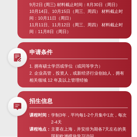
9月2日 (周三) 材料截止时间：8月30日（周日）
大资管时代与财富管理新常态 | “高
10月14日、10月15日（周三、周四） 材料截止时
金E讲堂”第十五期
间：10月11日（周日）
11月11日、11月12日（周三、周四） 材料截止时
间：11月8日（周日）
多层次资本市场建设与科技创新暨
SAIF金融EMBA全新升级云发布会 |
“高金E讲堂”
申请条件
1. 拥有硕士学历或学位（或同等学力）
创业板注册制启动与中国资本市场
2. 企业高管，投资人，或新经济行业创始人，拥有
改革 |“高金E讲堂”第十一期
相关领域 12 年及以上管理经验
全球“战疫”下国际局势的发展与走向
招生信息
| “高金E讲堂”第十期
课程时间：
学制3年，平均每1-2个月集中1次，每次
2-4天
全球经济震荡下行与中国经济应对
课程地点：
主要在上海，并安排为期各7天左右的美
之策 | “高金E讲堂”第九期
国和欧洲模块学习访问