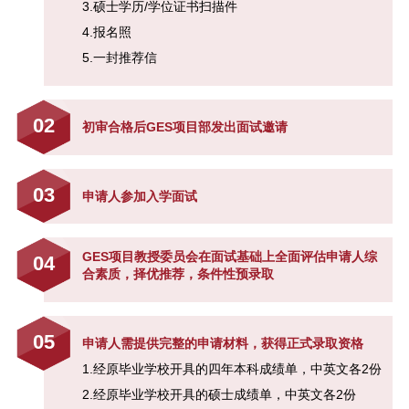
3.硕士学历/学位证书扫描件
4.报名照
颠覆OR创新？ 9月10日【SAIF金
融E沙龙】解读金融服务的数字化
5.一封推荐信
趋势报名启动
02
“SAIF金融E沙龙——新资本格局下
初审合格后GES项目部发出面试邀请
的市值管理与创新”报名启动
03
申请人参加入学面试
2015 SAIF金融E沙龙“新经济转型
期的投资策略与财富管理展望”报名
启动-5月14日/上海
GES项目教授委员会在面试基础上全面评估申请人综
04
合素质，择优推荐，条件性预录取
05
申请人需提供完整的申请材料，获得正式录取资格
1.经原毕业学校开具的四年本科成绩单，中英文各2份
2.经原毕业学校开具的硕士成绩单，中英文各2份