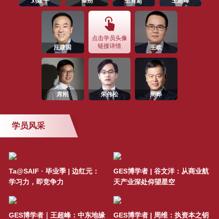
刘建平
秦朔
生育新
王超峰
SAIF金融E沙龙 | 价值投资-穿越时
间的河流与伟大企业共成长（1月
13日/上海）
点击学员头像
链接详情
汪建国
王欢
SAIF金融E沙龙 | 中国商业文明中
的“深圳现象”-11月16日/深圳
SAIF金融E沙龙 |“用数据揭示趋
席刚
朱伟松
周晔
势，用逻辑寻找机会”—10月16日/
上海
学员风采
SAIF深圳金融峰会 —“产融引领发
展，创新驱动未来”(9月16日/深圳)
Ta@SAIF · 毕业季 | 边红元：
GES博学者 | 谷文洋：从商业航
SAIF金融E沙龙 | 智取灰犀牛：社
学习力，即竞争力
天产业深处仰望星空
会价值驱动的资本市场风控之道！
活动邀请 | SAIF EMBA/EE/DBA 7
GES博学者｜王超峰：中东地缘
GES博学者 | 周维：执资本之钥