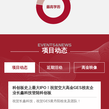
SAIF金融E沙龙|“全球化视野下的经
济前景与新一年资产配置展望”
公开课邀请：2017年宏观经济及资
本市场展望 | 3月9日/上海
EVENTS&NEWS
项目动态
2017春季SAIF金融EMBA/EE/DBA
招生宣讲会
项目动态
近期活动
高金映像
商业文明中的自由与约束：秦朔新
书《文明寻思录》分享会-|2.28 上
海
科创板史上最大IPO！祝贺交大高金GES校友企
从
业长鑫科技登陆科创板
班
2017中国经济图谱解读：从反危机
到新常态
祝贺长鑫科技，祝贺GES黄丹阳校友及团队！
为
专