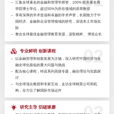
01
人才课程-11月2日/上海
--
汇集全球著名的金融和管理学师资，100% 欧美著名商
学院博士学位，超过50%为所在领域的讲席教授
--
享有深厚的学术造诣和卓越的学术声誉，长期致力于中
SAIF金融论坛·南京站 | 新时代金融
国经济、金融和企业管理领域的研究，深谙本土市场实
科技转型：赋能与创新——10月29
际
日
--
整合全球最优金融管理教育资源，汲取精粹、 博览众长
SAIF金融E沙龙 | 企业宗旨为何能
02
专业鲜明 创新课程
够发挥战略性的重大影响？——
《互惠资本主义》作者分享会
--
以金融管理和创新发展为主轴，深入研究中国经济与金
融全球化面临的重大问题与挑战
--
配合核心课程，特设系列高级专题，融合理论与实践探
SAIF EMBA/EE 公开课 | 百年大变
局下的中国应对和战略抉择
讨
--
与全球顶尖教授和专家互动，走访全球精英公司和机
构，全方位了解国际市场运作
SAIF金融EMBA/EE招生说明会—8
月24日/上海
03
研究主导 切磋琢磨
SAIF金融论坛·深圳站 | AI时代的金