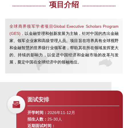
项目介绍
2020 上海金融论坛
全球商界领军学者项目Global Executive Scholars Program
SAIF金融E沙龙 |《智能经济》读书
(GES)，
以金融管理和创新发展为主轴，针对中国的杰出金融
分享会
家、领军企业家和高级管理人员。项目旨在培养具有全球视野
和金融智慧的世界级行业领军者，帮助其在所在领域发挥更大
的、持续的影响力，以促进中国经济和金融市场的改革与发
SAIF金融E沙龙 | 双循环新格局下
展，奠定中国在全球经济中的领袖地位。
的中国经济发展趋势与投资方向
投资者的朋友与敌人 | “高金E讲
堂”第十六期
面试安排
SAIF-ASU全球商业领袖学者项目
开学时间：
2026年11-12月
GES项目主任见面会
招生人数：
25-30人
近期面试时间：