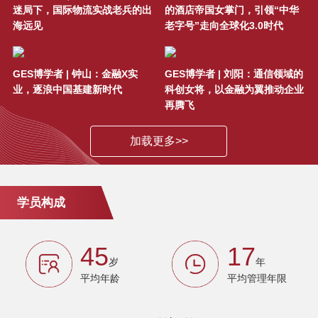
月课程宣讲会
迷局下，国际物流实战老兵的出
的酒店帝国女掌门，引领“中华
海远见
老字号”走向全球化3.0时代
公开课邀请 | 听AIG全球首席经济学
家解读2017海外资产配置新趋势—
GES博学者 | 钟山：金融X实
GES博学者 | 刘阳：通信领域的
7月28日/上海
业，逐浪中国基建新时代
科创女将，以金融为翼推动企业
再腾飞
SAIF金融E沙龙暨第63期陆家嘴读
书会 科技金融：驱动国家创新的力
加载更多>>
量
SAIF金融E沙龙：2017年公益金融
学员构成
研讨会-5月24日/上海
SAIF金融E沙龙-全球资产配置时代
45
17
岁
年
下的中国资管行业未来之路 - 深圳
平均年龄
平均管理年限
抢票 | 2017 SAIF金融