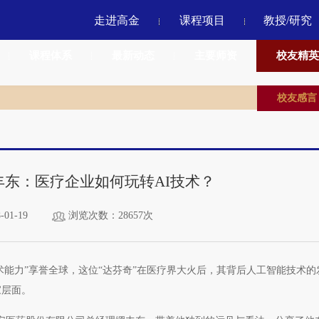
走进高金
课程项目
教授/研究
课程体系
最新动态
主要师资
校友精英
校友感言
 缪丰东：医疗企业如何玩转AI技术？
01-19
浏览次数：28657次
术能力”享誉全球，这位“达芬奇”在医疗界大火后，其背后人工智能技术的
家层面。