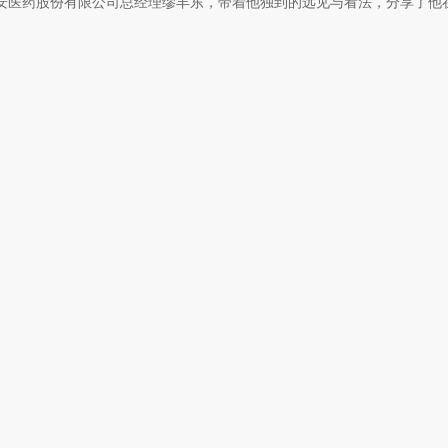
江苏美安医药股份有限公司总经理缪丰东，带着他独到的远见与看法，分享了他